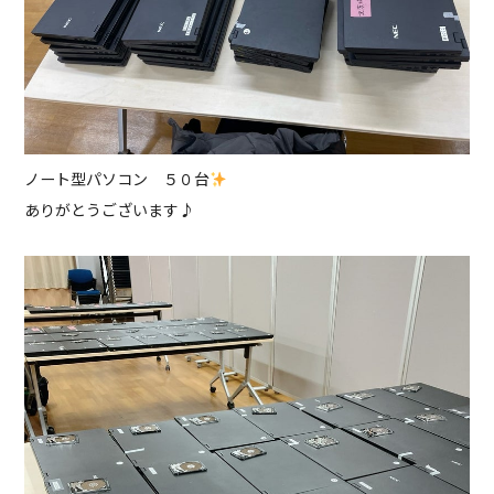
ノート型パソコン ５０台
ありがとうございます♪