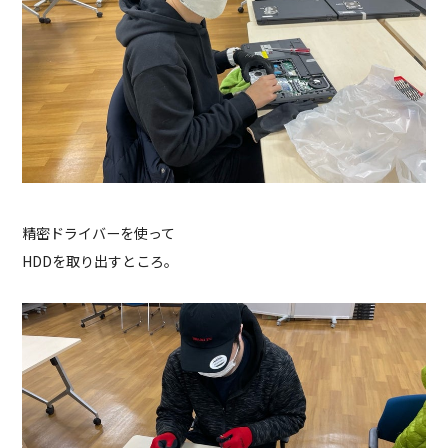
精密ドライバーを使って
HDDを取り出すところ。