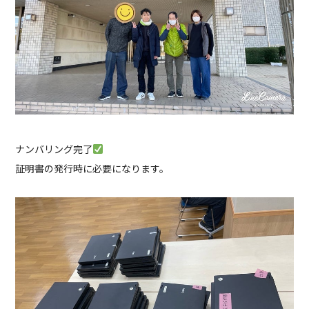
ナンバリング完了
証明書の発行時に必要になります。