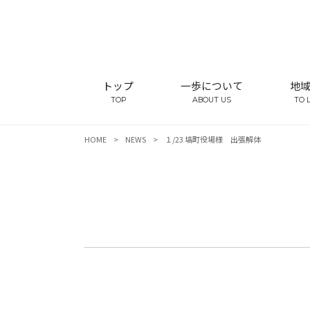
トップ
一歩について
地
TOP
ABOUT US
TO 
HOME
>
NEWS
>
１/23 塙町役場様 出張解体