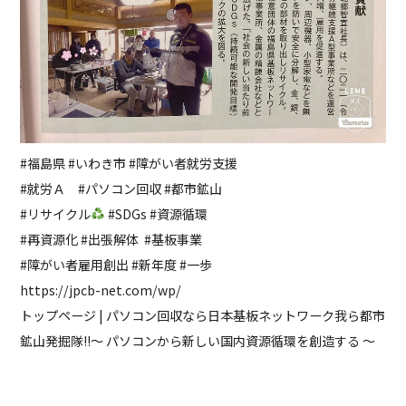
#福島県 #いわき市 #障がい者就労支援
#就労Ａ #パソコン回収 #都市鉱山
#リサイクル
#SDGs #資源循環
#再資源化 #出張解体 #基板事業
#障がい者雇用創出 #新年度 #一歩
https://jpcb-net.com/wp/
トップページ | パソコン回収なら日本基板ネットワーク
我ら都市
鉱山発掘隊!!～ パソコンから新しい国内資源循環を創造する ～