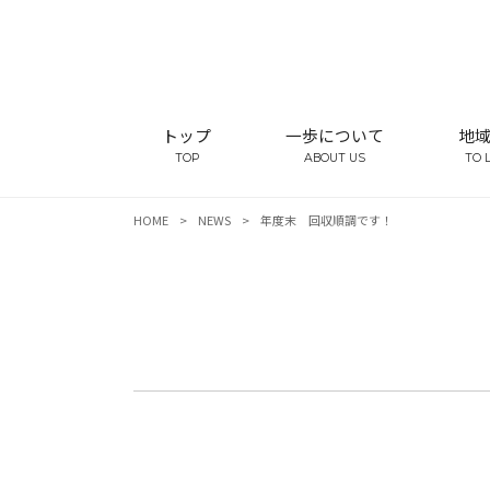
トップ
一歩について
地
TOP
ABOUT US
TO 
HOME
>
NEWS
>
年度末 回収順調です！